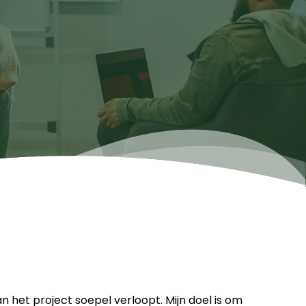
het project soepel verloopt. Mijn doel is om